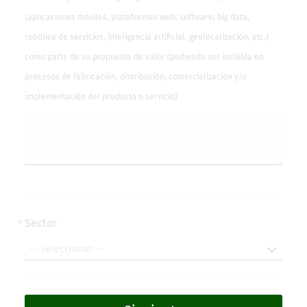
(aplicaciones móviles, plataformas web, software, big data,
robótica de servicios, inteligencia artificial, geolocalización, etc.)
como parte de su propuesta de valor (pudiendo ser incluída en
procesos de fabricación, distribución, comercialización y/o
implementación del producto o servicio)
Sector
Sector
-- Seleccionar --